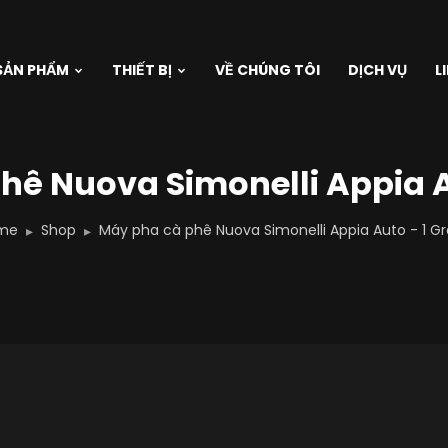
SẢN PHẨM
THIẾT BỊ
VỀ CHÚNG TÔI
DỊCH VỤ
L
hê Nuova Simonelli Appia A
me
Shop
Máy pha cà phê Nuova Simonelli Appia Auto - 1 G