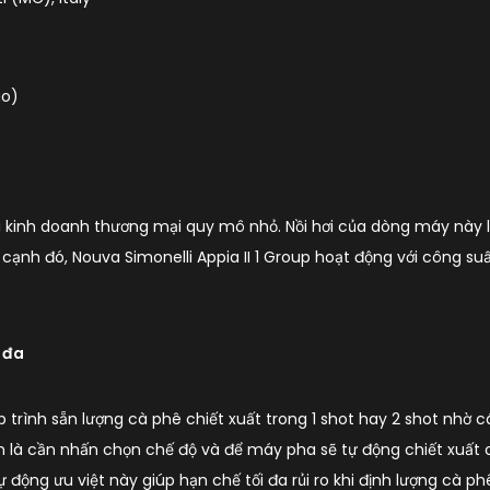
ao)
với kinh doanh thương mại quy mô nhỏ. Nồi hơi của dòng máy này
n cạnh đó, Nouva Simonelli Appia II 1 Group hoạt động với công su
 đa
ập trình sẵn lượng cà phê chiết xuất trong 1 shot hay 2 shot nhờ
àm là cần nhấn chọn chế độ và để máy pha sẽ tự động chiết xuất 
ộng ưu việt này giúp hạn chế tối đa rủi ro khi định lượng cà phê