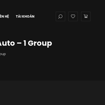
IÊN HỆ
TÀI KHOẢN
uto – 1 Group
roup