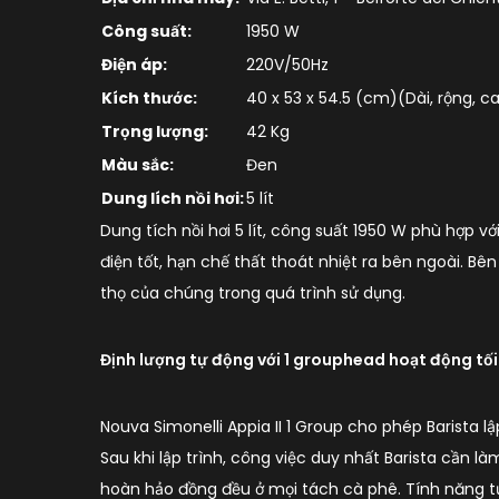
Công suất:
1950 W
Điện áp:
220V/50Hz
Kích thước:
40 x 53 x 54.5 (cm)(Dài, rộng, c
Trọng lượng:
42 Kg
Màu sắc:
Đen
Dung lích nồi hơi:
5 lít
Dung tích nồi hơi 5 lít, công suất 1950 W phù hợp 
điện tốt, hạn chế thất thoát nhiệt ra bên ngoài. Bê
thọ của chúng trong quá trình sử dụng.
Định lượng tự động với 1 grouphead hoạt động tối
Nouva Simonelli Appia II 1 Group cho phép Barista l
Sau khi lập trình, công việc duy nhất Barista cần l
hoàn hảo đồng đều ở mọi tách cà phê. Tính năng tự đ