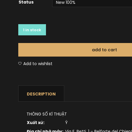
Status
1 in stock
add to cart
Add to wishlist
DESCRIPTION
THÔNG SỐ KĨ THUẬT
Xuất xứ:
Ý
Địa chỉ nhà máy:
Via E. Betti, 1 – Belforte del Chien