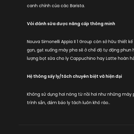
canh chỉnh của các Barista.
Vòi đánh sữa được nâng cấp thông minh
Nouva Simonelli Appia II 1 Group còn sở hữu thiết 
gọn, gạt xuống máy pha sẽ ở chế độ tự động phun hơ
lượng bọt sữa cho ly Cappuchino hay Latte hoàn hả
Hệ thông sấy ly/tách chuyên biệt và hiện đại
Không sử dụng hơi nóng từ nồi hơi như những máy ph
trình sẵn, đảm bảo ly tách luôn khô ráo..