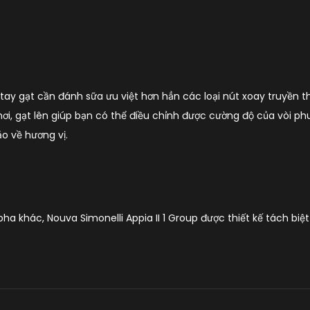
kế tay gạt cần đánh sữa ưu việt hơn hẳn các loại nút xoay truyề
i, gạt lên giúp bạn có thể điều chỉnh được cường độ của vòi ph
o về hương vị.
a khác, Nouva Simonelli Appia II 1 Group được thiết kế tách biệt