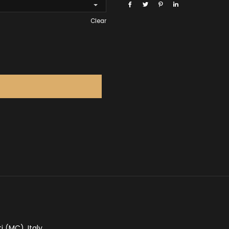
Clear
ti (MC), Italy