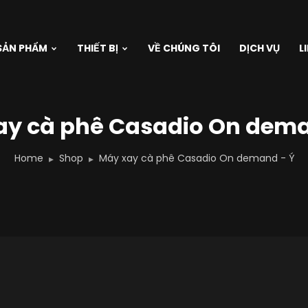
SẢN PHẨM
THIẾT BỊ
VỀ CHÚNG TÔI
DỊCH VỤ
L
ay cà phê Casadio On dema
Home
Shop
Máy xay cà phê Casadio On demand - Ý