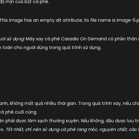
 độ mịn của bột cà phê
.
ười sử dụng:
Máy xay cà phê Casadio On Demand có phần thân m
n toàn cho người dùng trong quá trình sử dụng
.
nh, không mất quá nhiều thời gian. Trong quá trình xay, nếu ch
cà phê cuối cùng.
 phải được làm sạch thường xuyên. Nếu không, dầu được lưu trữ 
eo.
Tốt nhất, chỉ nên sử dụng cà phê rang mộc, nguyên chất; các 