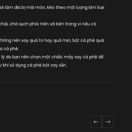
 sẽ làm đĩa bị mài mòn, kéo theo một lượng kim loại
hải, chà sạch phía trên và bên trong vì nếu có
 không nên xay quá to hay quá mịn; bột cà phê quá
ủa cà phê.
à lý do bạn nên chọn một chiếc máy xay cà phê dể
 khi sử dụng cà phê bột xay sẵn.