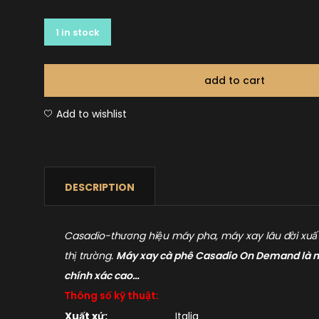
1 in stock
add to cart
Add to wishlist
DESCRIPTION
Casadio-thương hiệu máy pha, máy xay lâu đời xuất 
thị trường.
Máy xay cà phê Casadio On Demand là một
chính xác cao…
Thông số kỹ thuật:
Xuất xứ:
Italia