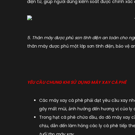
điện tử, giúp người dùng kiểm soát được chính xác
5. Thân máy được phủ sơn tĩnh điện an toàn cho ng
thân máy được phủ một lớp sơn tĩnh điện, bảo vệ a
YÊU CẦU CHUNG KHI SỬ DỤNG MÁY XAY CÀ PHÊ
Các máy xay cà phê phải đạt yêu cầu xay nha
gây mất mùi, ảnh hưởng đến hương vị của ly 
Trong hạt cà phê chứa dầu, do đó máy xay cần
chịu, dẫn đến làm hỏng các ly cà phê tiếp th
tuổi thọ máy xay.