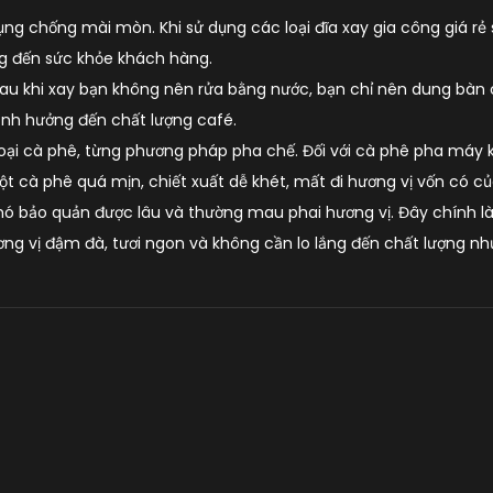
dụng chống mài mòn. Khi sử dụng các loại đĩa xay gia công giá rẻ
g đến sức khỏe khách hàng.
au khi xay bạn không nên rửa bằng nước, bạn chỉ nên dung bàn c
ảnh hưởng đến chất lượng café.
loại cà phê, từng phương pháp pha chế. Đối với cà phê pha máy
bột cà phê quá mịn, chiết xuất dễ khét, mất đi hương vị vốn có c
hó bảo quản được lâu và thường mau phai hương vị. Đây chính l
ng vị đậm đà, tươi ngon và không cần lo lắng đến chất lượng như