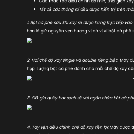
Các thao tác điều chỉnh độ mịn, thời gian x
Tất cả các thông số đều được hiển thị trên m
1. Bột cà phê sau khi xay sẽ được hứng trực tiếp vào
hơn là giữ nguyên vẹn hương vị cà vị vì bột cà phê 
2. Hai chế độ xay single và double riêng biệt:
Máy đư
hợp. Lượng bột cà phê dành cho mỗi chế độ xay cũn
3. Giữ gìn quầy bar sạch sẽ với ngăn chứa bột cà ph
4. Tay vặn điều chỉnh chế độ xay tiện lợi:
Máy được tr