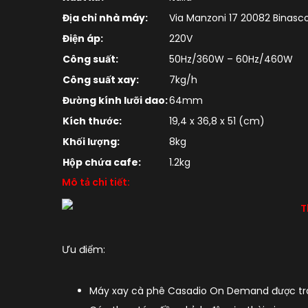
Địa chỉ nhà máy:
Via Manzoni 17 20082 Binasco
Điện áp:
220V
Công suất:
50Hz/360W – 60Hz/460W
Công suất xay:
7kg/h
Đường kính lưỡi dao:
64mm
Kích thước:
19,4 x 36,8 x 51 (cm)
Khối lượng:
8kg
Hộp chứa cafe:
1.2kg
Mô tả chi tiết:
Ưu điểm:
Máy xay cà phê Casadio On Demand được trang