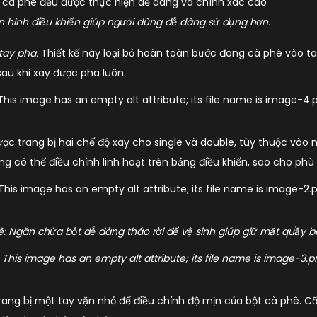
ay cà phê đều được thực hiện dễ dàng và chính xác cao
àn hình điều khiển giúp người dùng dễ dàng sử dụng hơn.
 tay pha.
Thiết kế này loại bỏ hoàn toàn bước đong cà phê vào tay
sau khi xay được pha luôn.
ợc trang bị hai chế độ xay cho single và double, tùy thuộc vào
g có thể điều chỉnh linh hoạt trên bảng điều khiển, sao cho ph
ê:
Ngăn chứa bột dễ dàng tháo rời để vệ sinh giúp giữ mặt quầy ba
ang bị một tay vặn nhỏ để điều chỉnh độ mịn của bột cà phê. Cỡ