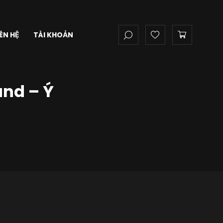
IÊN HỆ
TÀI KHOẢN
nd – Ý