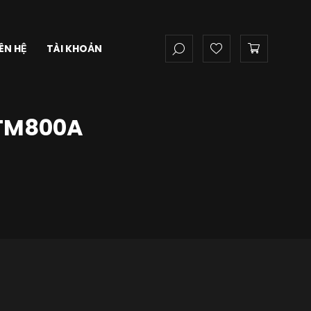
IÊN HỆ
TÀI KHOẢN
-TM800A