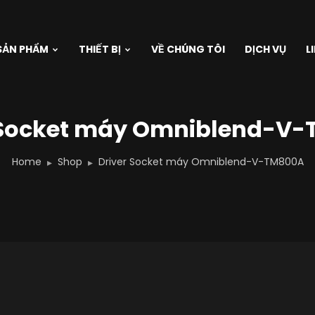
SẢN PHẨM
THIẾT BỊ
VỀ CHÚNG TÔI
DỊCH VỤ
L
 Socket máy Omniblend-V
Home
Shop
Driver Socket máy Omniblend-V-TM800A