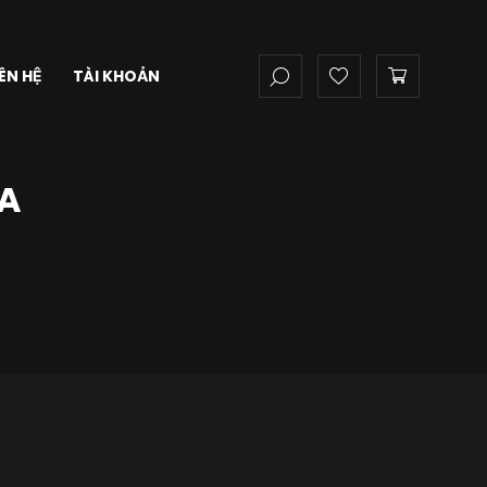
IÊN HỆ
TÀI KHOẢN
0A