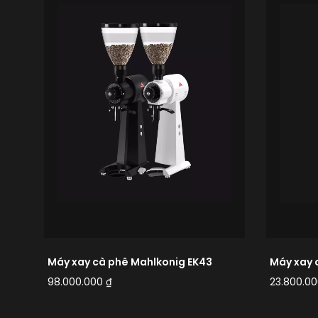
Máy xay cà phê Mahlkonig EK43
Máy xay 
98.000.000
₫
23.800.0