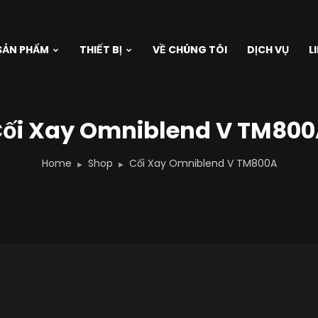
SẢN PHẨM
THIẾT BỊ
VỀ CHÚNG TÔI
DỊCH VỤ
L
ối Xay Omniblend V TM80
Home
Shop
Cối Xay Omniblend V TM800A