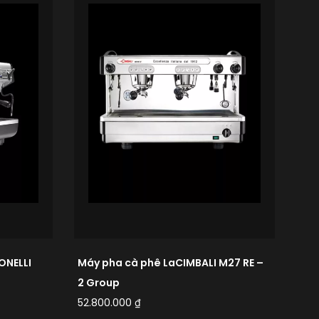
ONELLI
Máy pha cà phê LaCIMBALI M27 RE –
Máy
2 Group
SM
52.800.000
₫
65.